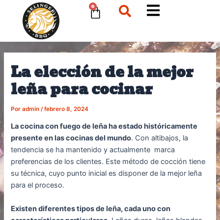
Ir
Navegación
Cart
0
al
de
contenido
entradas
La elección de la mejor
leña para cocinar
Por
admin
/
febrero 8, 2024
La cocina con fuego de leña ha estado históricamente
presente en las cocinas del mundo
. Con altibajos, la
tendencia se ha mantenido y actualmente marca
preferencias de los clientes. Este método de cocción tiene
su técnica, cuyo punto inicial es disponer de la mejor leña
para el proceso.
Existen diferentes tipos de leña, cada uno con