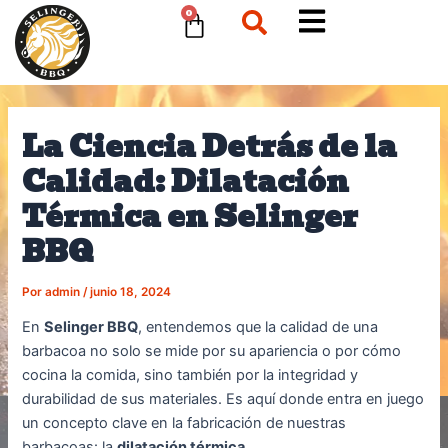
Ir
Navegación
Cart
0
al
de
contenido
entradas
La Ciencia Detrás de la
Calidad: Dilatación
Térmica en Selinger
BBQ
Por
admin
/
junio 18, 2024
En
Selinger BBQ
, entendemos que la calidad de una
barbacoa no solo se mide por su apariencia o por cómo
cocina la comida, sino también por la integridad y
durabilidad de sus materiales. Es aquí donde entra en juego
un concepto clave en la fabricación de nuestras
barbacoas: la
dilatación térmica
.