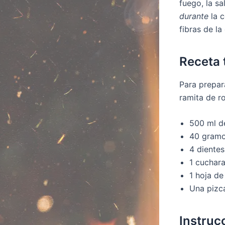
fuego, la sa
durante
la c
fibras de la
Receta 
Para prepar
ramita de ro
500 ml de
40 gramos
4 diente
1 cuchar
1 hoja de 
Una pizca
Instruc