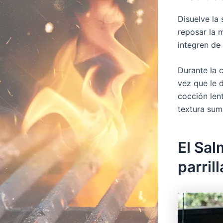
Disuelve la 
reposar la 
integren de
Durante la c
vez que le 
cocción len
textura sum
El Sal
parri