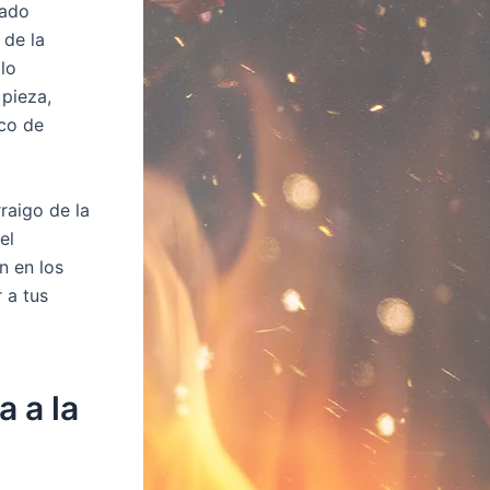
sado
 de la
olo
pieza,
oco de
raigo de la
el
n en los
 a tus
a a la