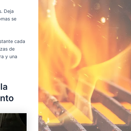
s. Deja
romas se
nstante cada
ezas de
ra y una
la
nto