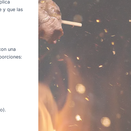
plica
e y que las
 con una
oporciones:
o).