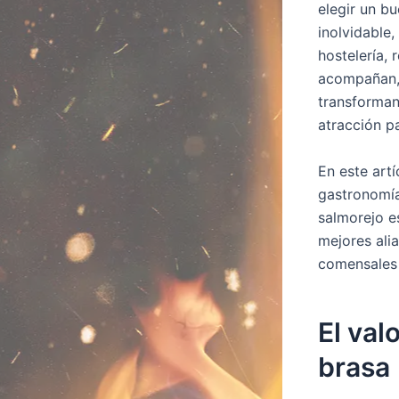
elegir un b
inolvidable,
hostelería, 
acompañan, 
transforman
atracción p
En este artí
gastronomía
salmorejo e
mejores alia
comensales 
El val
brasa