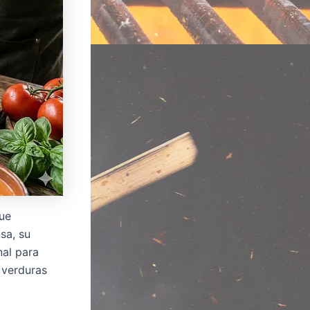
que
sa, su
nal para
 verduras