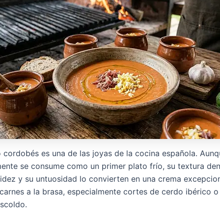
o cordobés es una de las joyas de la cocina española. Aun
mente se consume como un primer plato frío, su textura den
idez y su untuosidad lo convierten en una crema excepcio
arnes a la brasa, especialmente cortes de cerdo ibérico o
escoldo.