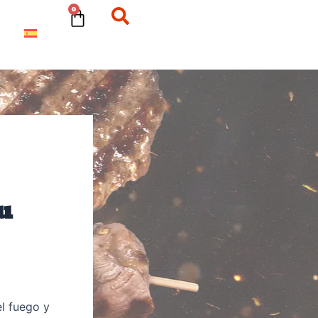
Cart
0
u
el fuego y