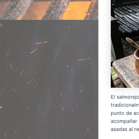
El salmorej
tradicional
punto de ac
acompañar c
asadas al r