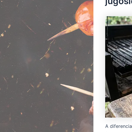
jugosi
A diferenci