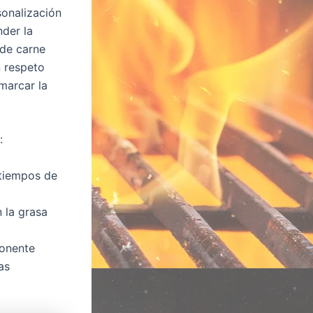
sonalización
nder la
 de carne
n respeto
marcar la
:
 tiempos de
 la grasa
onente
as