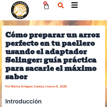
Ir
Navegación
Cart
0
al
de
contenido
entradas
Cómo preparar un arroz
perfecto en tu paellero
usando el adaptador
Selinger: guía práctica
para sacarle el máximo
sabor
Por
Marisa Artigues Conesa
/
marzo 6, 2026
Introducción