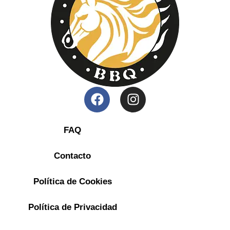
F
I
a
n
c
s
e
t
FAQ
b
a
o
g
Contacto
o
r
k
a
Política de Cookies
m
Política de Privacidad